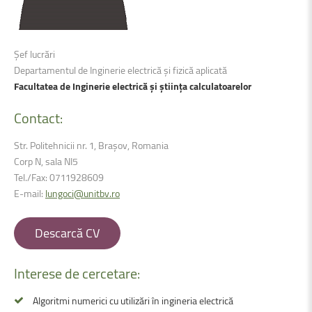
Șef lucrări
Departamentul de Inginerie electrică și fizică aplicată
Facultatea de Inginerie electrică și știința calculatoarelor
Contact:
Str. Politehnicii nr. 1, Brașov, Romania
Corp N, sala NI5
Tel./Fax: 0
711928609
E-mail:
lungoci@unitbv.ro
Descarcă CV
Interese
de
cercetare:
Algoritmi numerici cu utilizări în ingineria electrică