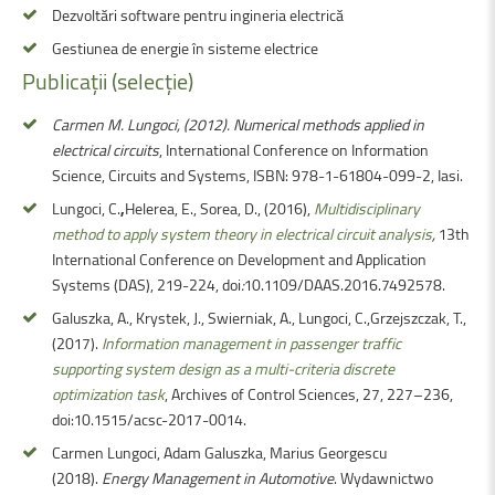
Dezvoltări software pentru ingineria electrică
Gestiunea de energie în sisteme electrice
Publicații
(selecție)
Carmen M. Lungoci, (2012).
Numerical methods applied in
electrical circuits
, International Conference on Information
Science, Circuits and Systems, ISBN: 978-1-61804-099-2, Iasi.
Lungoci, C.
,
Helerea, E., Sorea, D., (2016),
Multidisciplinary
method to apply system theory in electrical circuit analysis
,
13th
International Conference on Development and Application
Systems (DAS), 219-224, doi
:
10.1109/DAAS.2016.7492578.
Galuszka, A., Krystek, J., Swierniak, A., Lungoci, C.,Grzejszczak, T.,
(2017).
Information management in passenger traffic
supporting system design as a multi-criteria discrete
optimization task
, Archives of Control Sciences, 27, 227–236,
doi:10.1515/acsc-2017-0014.
Carmen Lungoci, Adam Galuszka, Marius Georgescu
(2018).
Energy Management in Automotive
. Wydawnictwo