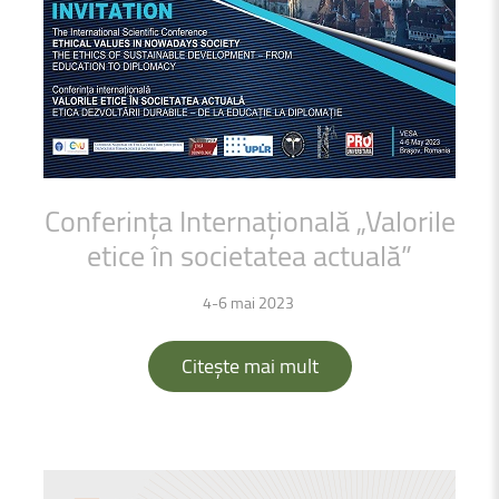
Conferința
Internațională
„Valorile
etice
în
societatea
actuală”
4-6 mai 2023
Citește mai mult