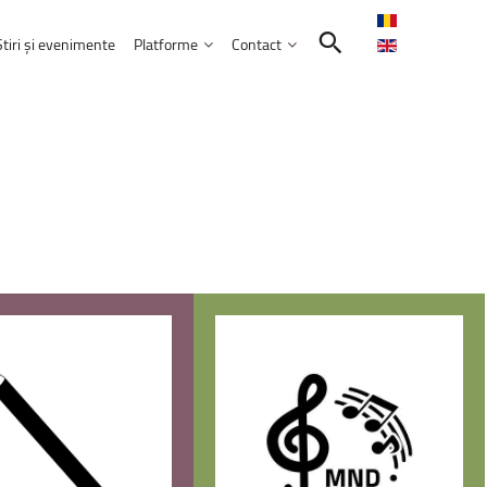
Știri și evenimente
Platforme
Contact
Contactează-ne
Intranet
Comunitatea UNITBV
E-learning
ormatică
l
extraordinar
„Memories
–
Venczel
E-mail Studenți
Friends”
E-mail Angajați
rie 2026, ora 17:00, Aula&nbsp;„Sergiu T.
Servicii IT
ele educației
bilor moderne
Practică și Voluntariat Studenți
ulți
candidați
aleg
UNITBV:
creștere
r
confirmate
la
14
dintre
cele
18
nicare
i administrarea afacerilor
 2026
ism