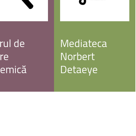
rul
de
Mediateca
ere
Norbert
demică
Detaeye