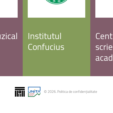
uri montane
Facultatea de Construcții
Radio Campus Transilvania
zical
Institutul
Cent
Confucius
scri
aca
©
2026
.
Politica de confidențialitate