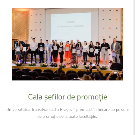
Gala
șefilor
de
promoție
Universitatea Transilvania din Brașov îi premiază în fiecare an pe șefii
de promoție de la toate facultățile.