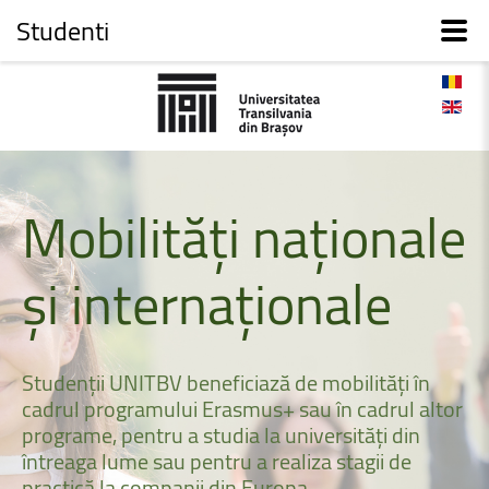
Studenti
Mobilități
naționale
și
internaționale
Studenții
UNITBV
beneficiază
de
mobilități
în
cadrul
programului
Erasmus+
sau
în
cadrul
altor
programe,
pentru
a
studia
la
universități
din
întreaga
lume
sau
pentru
a
realiza
stagii
de
practică
la
companii
din
Europa.