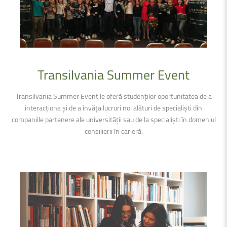
Transilvania
Summer
Event
Transilvania Summer Event le oferă studenților oportunitatea de a
interacționa și de a învăța lucruri noi alături de specialiști din
companiile partenere ale universității sau de la specialiști în domeniul
consilierii în carieră.