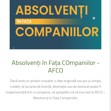
Absolvenți
în
Fața
COmpaniilor
-
AFCO
Dacă aveți un proiect inovator, o idee originală sau pur şi simplu
credeți că lucrarea de licență, disertație sau de doctorat poate fi
implementată într-o companie, vă așteptăm să vă înscrieți la AFCO –
Absolvenți în Fața Companiilor.