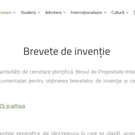
cetare
Studenți
Admitere
Internaționalizare
Cultură
Ultimele
noutăți
 Universității
Transfer tehnologic și antreprenoriat
Informații admitere
Parteneriate
Centrul Multicultural
Ghid şi regulamente
Brevete
de
invenție
Facultatea de Litere
te
Burse și granturi UNITBV
Înscriere online
Afilieri și cooperări
Centrul Muzical
Cazare şi masă
nța calculatoarelor
Facultatea de Matematică și inf
UNITBV,
acante
Evenimente științifice
Programe de studii
Programe Internaționale
Institutul Confucius
2026
Burse, transport şi alte facilități
inerie a lemnului
Facultatea de Medicină
tivității de cercetare științifică. Biroul de Proprietate Int
 public
Proiecte Internaționale
Mediateca Norbert Detaeye
Taxe
22 - 27 
Facultatea de Muzică
umentației pentru obținerea brevetelor de invenție și cons
Programul Erasmus+
Centrul de scriere academică
Internship și oferte de angajare
Concertu
Péter
&
i management industrial
UNITA - Universitas Montium
Facultatea de Psihologie și științ
Centrul pentru învățarea lim
Proiecte interne pentru studenți
1 septemb
forestiere
Facultatea de Sociologie și comu
Alumni
25 și arhiva
Chiriacescu” a ...
Biblioteca și Editura Universității
ialelor
Facultatea de Științe economice ș
Contacte utile
Facultatea de Alimentație și tur
Eliberarea actelor de studii
anițele geografice ale țării/regiunii la care se oferă), ac