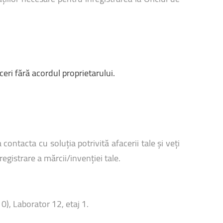
ceri fără acordul proprietarului.
ontacta cu soluția potrivită afacerii tale și veți
registrare a mărcii/invenției tale.
10), Laborator 12, etaj 1.