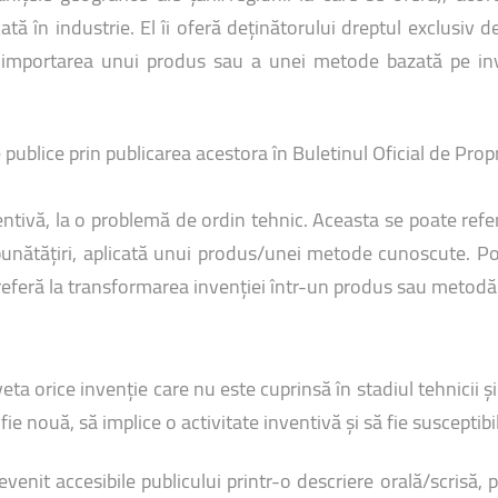
uri montane
Facultatea de Construcții
Radio Campus Transilvania
cată în industrie. El îi oferă deținătorului dreptul exclusiv
u importarea unui produs sau a unei metode bazată pe inve
publice prin publicarea acestora în Buletinul Oficial de Propr
entivă, la o problemă de ordin tehnic. Aceasta se poate refe
unătățiri, aplicată unui produs/unei metode cunoscute. Po
referă la transformarea invenției într-un produs sau metodă
a orice invenție care nu este cuprinsă în stadiul tehnicii ş
e nouă, să implice o activitate inventivă şi să fie susceptibil
enit accesibile publicului printr-o descriere orală/scrisă, pr