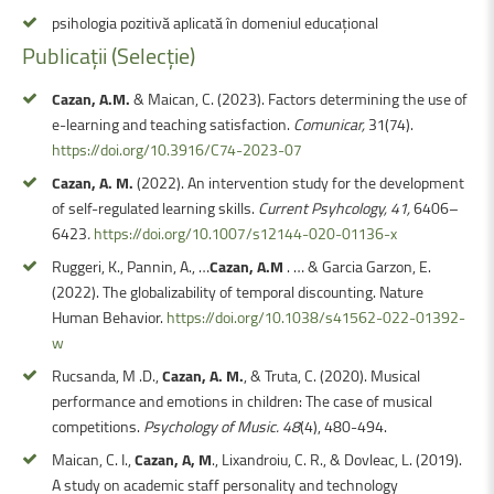
psihologia pozitivă aplicată în domeniul educațional
Publicații
(Selecție)
Cazan, A.M.
& Maican, C. (2023). Factors determining the use of
e-learning and teaching satisfaction.
Comunicar,
31(74).
https://doi.org/10.3916/C74-2023-07
Cazan, A. M.
(2022). An intervention study for the development
of self-regulated learning skills.
Current Psyhcology, 41,
6406–
6423
.
https://doi.org/10.1007/s12144-020-01136-x
Ruggeri, K., Pannin, A., …
Cazan, A.M
. … & Garcia Garzon, E.
(2022). The globalizability of temporal discounting. Nature
Human Behavior.
https://doi.org/10.1038/s41562-022-01392-
w
Rucsanda, M .D.,
Cazan, A. M.
, & Truta, C. (2020). Musical
performance and emotions in children: The case of musical
competitions.
Psychology of Music. 48
(4), 480-494.
Maican, C. I.,
Cazan, A, M
., Lixandroiu, C. R., & Dovleac, L. (2019).
A study on academic staff personality and technology