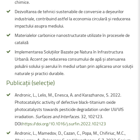
chimice.
Dezvoltarea de tehnici sustenabile de conversie a deșeurilor
industriale, contribuind astfel la economia circulară și reducerea
impactului asupra mediului.
Materialelor carbonice nanostructurate utilizate în procesele de
cataliză
Implementarea Soluțiilor Bazate pe Natura în Infrastructura
Urbană: Accent pe reducerea consumului de apă și atenuarea
poluării solului și aerului în mediul urban prin aplicarea unor soluții
naturale și practici durabile.
Publicații
(selecție)
Andronic, L., Lelis, M., Enesca, A. and Karazhanov, S. 2022.
Photocatalytic activity of defective black-titanium oxide
photocatalysts towards pesticide degradation under UV/VIS
irradiation.
Surfaces and Interfaces
. 32, 102123.
DOI:
https://doi.org/10.1016/j.surfin.2022.102123
Andronic, L., Mamedov, D., Cazan, C., Popa, M., Chifiriuc, M.C.,