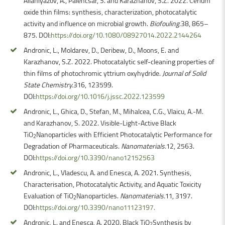
Allaniyazov, A., Palencsar, S. and Karazhanov, S.Z. 2022. Cerium
oxide thin films: synthesis, characterization, photocatalytic
activity and influence on microbial growth.
Biofouling.
38, 865–
875. DOI:
https://doi.org/10.1080/08927014.2022.2144264
Andronic, L., Moldarev, D., Deribew, D., Moons, E. and
Karazhanov, S.Z. 2022. Photocatalytic self-cleaning properties of
thin films of photochromic yttrium oxyhydride.
Journal of Solid
State Chemistry.
316, 123599.
DOI:
https://doi.org/10.1016/j.jssc.2022.123599
Andronic, L., Ghica, D., Stefan, M., Mihalcea, C.G., Vlaicu, A.-M.
and Karazhanov, S. 2022. Visible-Light-Active Black
TiO
Nanoparticles with Efficient Photocatalytic Performance for
2
Degradation of Pharmaceuticals.
Nanomaterials.
12, 2563.
DOI:
https://doi.org/10.3390/nano12152563
Andronic, L., Vladescu, A. and Enesca, A. 2021. Synthesis,
Characterisation, Photocatalytic Activity, and Aquatic Toxicity
Evaluation of TiO
Nanoparticles.
Nanomaterials.
11, 3197.
2
DOI:
https://doi.org/10.3390/nano11123197.
Andronic, L. and Enesca, A. 2020. Black TiO
Synthesis by
2