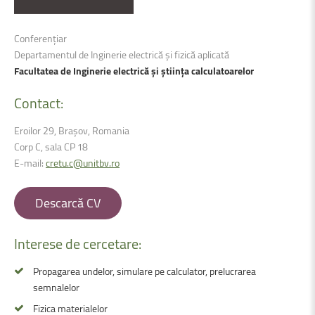
Conferențiar
Departamentul de Inginerie electrică şi fizică aplicată
Facultatea de Inginerie electrică şi știința calculatoarelor
Contact:
Eroilor 29, Brașov, Romania
Corp C, sala CP 18
E-mail:
cretu.c@unitbv.ro
Descarcă CV
Interese
de
cercetare:
Propagarea undelor, simulare pe calculator, prelucrarea
semnalelor
Fizica materialelor