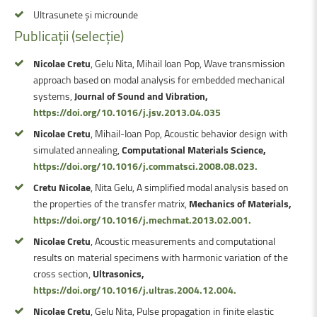
Ultrasunete și microunde
Publicații
(selecție)
Nicolae Cretu
, Gelu Nita, Mihail Ioan Pop, Wave transmission
approach based on modal analysis for embedded mechanical
systems,
Journal of Sound and Vibration,
https://doi.org/10.1016/j.jsv.2013.04.035
Nicolae Cretu
, Mihail-Ioan Pop, Acoustic behavior design with
simulated annealing,
Computational Materials Science,
https://doi.org/10.1016/j.commatsci.2008.08.023.
Cretu Nicolae
, Nita Gelu, A simplified modal analysis based on
the properties of the transfer matrix,
Mechanics of Materials,
https://doi.org/10.1016/j.mechmat.2013.02.001.
Nicolae Cretu
, Acoustic measurements and computational
results on material specimens with harmonic variation of the
cross section,
Ultrasonics,
https://doi.org/10.1016/j.ultras.2004.12.004.
Nicolae Cretu
, Gelu Nita, Pulse propagation in finite elastic