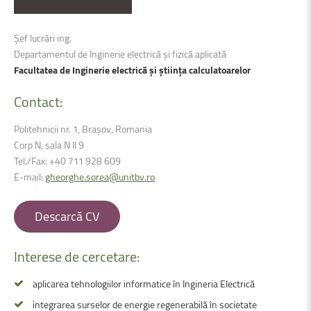
Șef lucrări
ing.
Departamentul de Inginerie electrică şi fizică aplicată
Facultatea de Inginerie electrică şi știința calculatoarelor
Contact:
Politehnicii nr. 1, Brașov, Romania
Corp N, sala N II 9
Tel./Fax: +
40 711 928 609
E-mail:
gheorghe.sorea@unitbv.ro
Descarcă CV
Interese
de
cercetare:
aplicarea tehnologiilor informatice în Ingineria Electrică
integrarea surselor de energie regenerabilă în societate