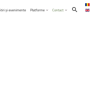
Știri și evenimente
Platforme
Contact
Contactează-ne
Intranet
Comunitatea UNITBV
E-learning
ormatică
reprezentată
la
WorldSkills
Shanghai
E-mail Studenți
E-mail Angajați
septembrie 2026
Servicii IT
l
extraordinar
„Memories
–
Venczel
Friends”
ele educației
bilor moderne
Practică și Voluntariat Studenți
rie 2026, ora 17:00, Aula&nbsp;„Sergiu T.
nicare
i administrarea afacerilor
ism