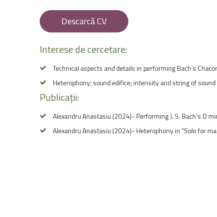
Facultatea de Educație fizică și sport
Descarcă CV
Interese
de
cercetare:
Technical aspects and details in performing Bach's Chac
Heterophony; sound edifice; intensity and string of sound
Publicații:
Alexandru Anastasiu (2024)- Performing J. S. Bach’s D 
Alexandru Anastasiu (2024)- Heterophony in “Solo for m