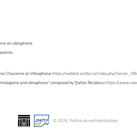
uri montane
Facultatea de Construcții
Radio Campus Transilvania
onne on vibraphone
 events.
minor Chaconne on Vibraphone
https://webbut.unitbv.ro/index.php/Series_VII
arimbapone and vibraphone” composed by Ștefan Niculescu
https://www.ceeo
©
2026
.
Politica de confidențialitate