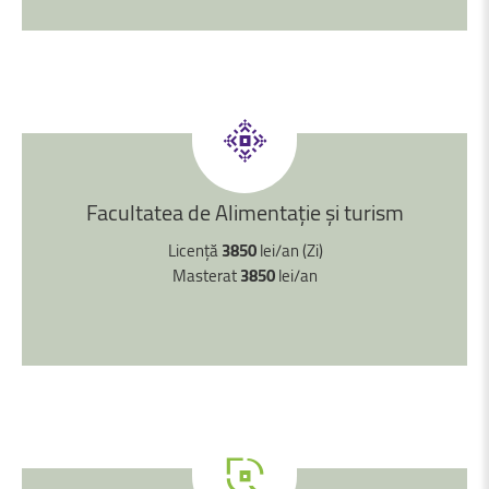
Facultatea
de
Alimentație
și
turism
Licență
3850
lei/an (Zi)
Masterat
3850
lei/an