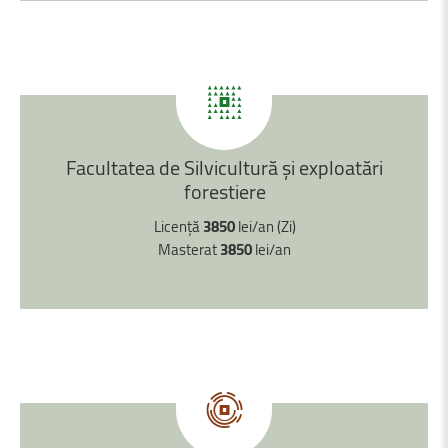
Facultatea
de
Silvicultură
și
exploatări
forestiere
Licență
3850
lei/an (Zi)
Masterat
3850
lei/an