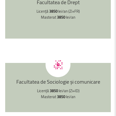
Facultatea
de
Drept
Licență
3850
lei/an (Zi+FR)
Masterat
3850
lei/an
Facultatea
de
Sociologie
și
comunicare
Licență
3850
lei/an (Zi+ID)
Masterat
3850
lei/an