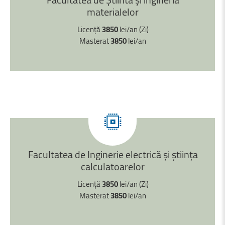
materialelor
Licență
3850
lei/an (Zi)
Masterat
3850
lei/an
Facultatea
de
Inginerie
electrică
şi
știinţa
calculatoarelor
Licență
3850
lei/an (Zi)
Masterat
3850
lei/an