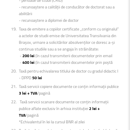
- perioade de studii (CRID)
- recunoaștere a calității de conducător de doctorat sau a
abilitării
- recunoaștere a diplomei de doctor
Taxa de emitere a copiilor certificate ,,conform cu originalul”
a actelor de studii emise de Universitatea Transilvania din
Braşov, urmare a solicitărilor absolvenților ce doresc a-şi
continua studiile sau a se angaja în străinătate:
-
200 lei
(în cazul transmiterii documentelor prin email
-
400 lei
(în cazul transmiterii documentelor prin poștă
Taxă pentru echivalarea titlului de doctor cu gradul didactic I
- DPPD
50 lei
Taxă servicii copiere documente ce conțin informații publice
3 lei + TVA
/pagină
Taxă servicii scanare documente ce conțin informații
publice aflate exclusiv în arhiva instituției
2 lei +
TVA
/pagină
*Echivalentul în lei la cursul BNR al zilei