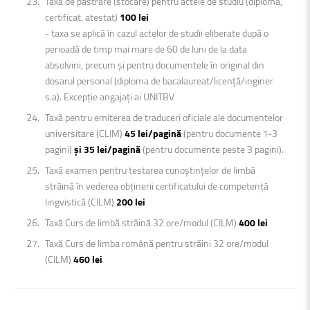
Taxă de păstrare (stocare) pentru actele de studiu (diplomă,
certificat, atestat)
100 lei
- taxa se aplică în cazul actelor de studii eliberate după o
perioadă de timp mai mare de 60 de luni de la data
absolvirii, precum și pentru documentele în original din
dosarul personal (diploma de bacalaureat/licență/inginer
s.a). Excepție angajați ai UNITBV
Taxă pentru emiterea de traduceri oficiale ale documentelor
universitare (CLIM)
45 lei/pagină
(pentru documente 1-3
pagini)
și 35 lei/pagină
(pentru documente peste 3 pagini).
Taxă examen pentru testarea cunoștințelor de limbă
străină în vederea obținerii certificatului de competență
lingvistică (CILM)
200 lei
Taxă Curs de limbă străină 32 ore/modul (CILM)
400 lei
Taxă Curs de limba română pentru străini 32 ore/modul
(CILM)
460 lei