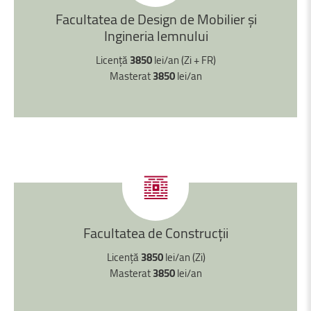
Facultatea
de
Design
de
Mobilier
și
Ingineria
lemnului
Licență
3850
lei/an (Zi + FR)
Masterat
3850
lei/an
Facultatea
de
Construcții
Licență
3850
lei/an (Zi)
Masterat
3850
lei/an