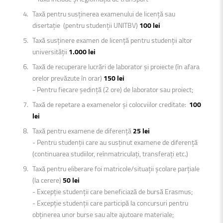
Taxă pentru susținerea examenului de licență sau
disertație (pentru studenții UNITBV)
100 lei
Taxă susținere examen de licență pentru studenții altor
universității
1.000 lei
Taxă de recuperare lucrări de laborator şi proiecte (în afara
orelor prevăzute în orar)
150 lei
- Pentru fiecare şedință (2 ore) de laborator sau proiect;
Taxă de repetare a examenelor şi colocviilor creditate:
100
lei
Taxă pentru examene de diferență
25 lei
- Pentru studenții care au susținut examene de diferență
(continuarea studiilor, reînmatriculați, transferați etc.)
Taxă pentru eliberare foi matricole/situații şcolare parțiale
(la cerere)
50 lei
- Excepție studenții care beneficiază de bursă Erasmus;
- Excepție studenții care participă la concursuri pentru
obținerea unor burse sau alte ajutoare materiale;