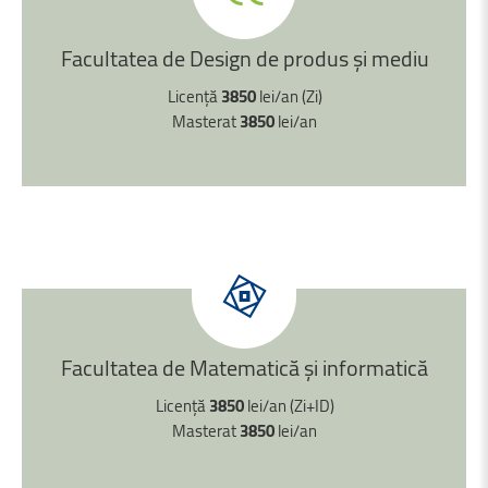
Facultatea
de
Design
de
produs
și
mediu
Licență
3850
lei/an (Zi)
Masterat
3850
lei/an
Facultatea
de
Matematică
și
informatică
Licență
3850
lei/an (Zi+ID)
Masterat
3850
lei/an