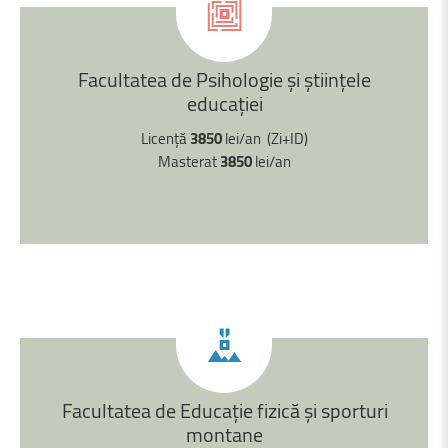
Facultatea
de
Psihologie
şi
științele
educației
Licență
3850
lei/an (Zi+ID)
Masterat
3850
lei/an
Facultatea
de
Educație
fizică
şi
sporturi
montane