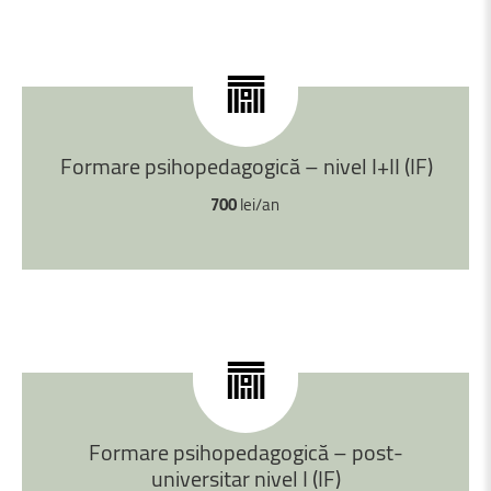
Formare
psihopedagogică
–
nivel
I+II
(IF)
700
lei/an
Formare
psihopedagogică
–
post-
universitar
nivel
I
(IF)