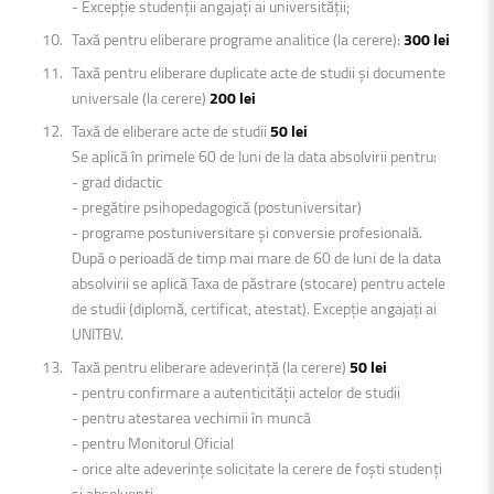
- Excepție studenții angajați ai universității;
Taxă pentru eliberare programe analitice (la cerere):
300 lei
Taxă pentru eliberare duplicate acte de studii și documente
universale (la cerere)
200 lei
Taxă de eliberare acte de studii
50 lei
Se aplică în primele 60 de luni de la data absolvirii pentru:
- grad didactic
- pregătire psihopedagogică (postuniversitar)
- programe postuniversitare și conversie profesională.
După o perioadă de timp mai mare de 60 de luni de la data
absolvirii se aplică Taxa de păstrare (stocare) pentru actele
de studii (diplomă, certificat, atestat). Excepție angajați ai
UNITBV.
Taxă pentru eliberare adeverință (la cerere)
50 lei
- pentru confirmare a autenticității actelor de studii
- pentru atestarea vechimii în muncă
- pentru Monitorul Oficial
- orice alte adeverințe solicitate la cerere de foști studenți
și absolvenți