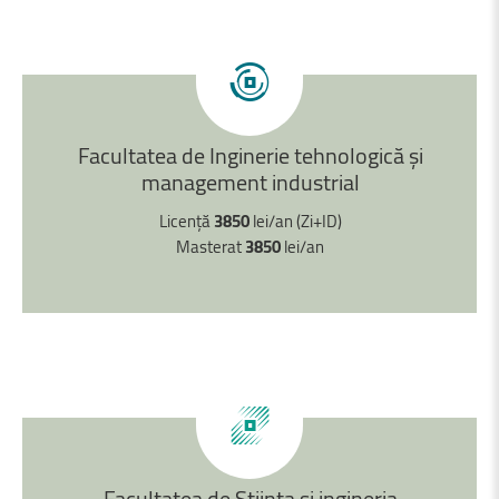
Facultatea
de
Inginerie
tehnologică
și
management
industrial
Licență
3850
lei/an (Zi+ID)
Masterat
3850
lei/an
Facultatea
de
Știinta
și
ingineria