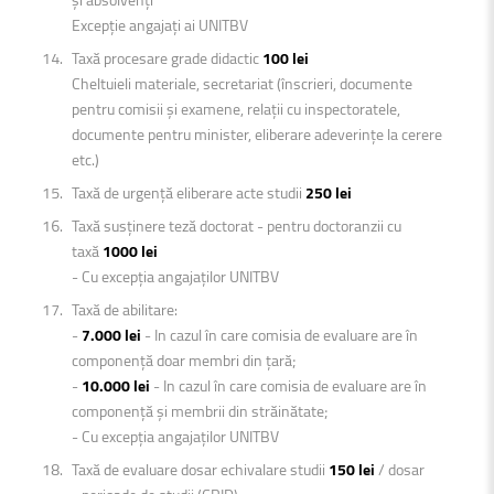
Excepție angajați ai UNITBV
Taxă procesare grade didactic
100 lei
Cheltuieli materiale, secretariat (înscrieri, documente
pentru comisii și examene, relații cu inspectoratele,
documente pentru minister, eliberare adeverințe la cerere
etc.)
Taxă de urgență eliberare acte studii
250 lei
Taxă susținere teză doctorat - pentru doctoranzii cu
taxă
1000 lei
- Cu excepția angajaților UNITBV
Taxă de abilitare:
-
7.000 lei
- In cazul în care comisia de evaluare are în
componență doar membri din țară;
-
10.000 lei
- In cazul în care comisia de evaluare are în
componență şi membrii din străinătate;
- Cu excepția angajaților UNITBV
Taxă de evaluare dosar echivalare studii
150 lei
/ dosar