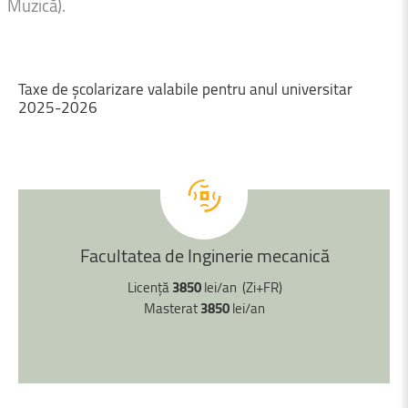
Muzică).
Taxe
de
școlarizare
valabile
pentru
anul
universitar
2025-2026
Facultatea
de
Inginerie
mecanică
Licență
3850
lei/an (Zi+FR)
Masterat
3850
lei/an