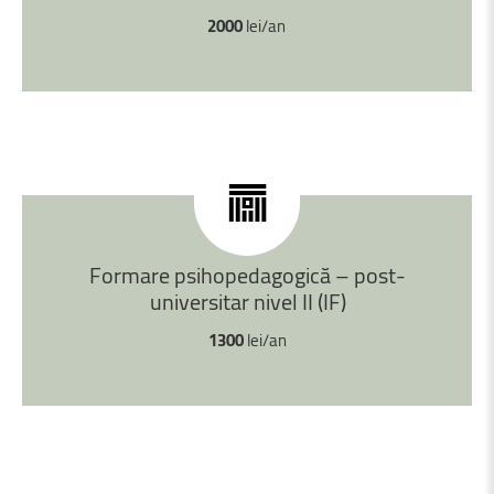
2000
lei/an
Formare
psihopedagogică
–
post-
universitar
nivel
II
(IF)
1300
lei/an