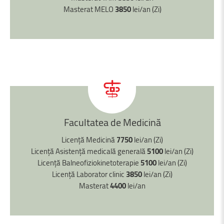
Masterat MELO
3850
lei/an (Zi)
Facultatea
de
Medicină
Licență Medicină
7750
lei/an (Zi)
Licență Asistență medicală generală
5100
lei/an (Zi)
Licență Balneofiziokinetoterapie
5100
lei/an (Zi)
Licență Laborator clinic
3850
lei/an (Zi)
Masterat
4400
lei/an