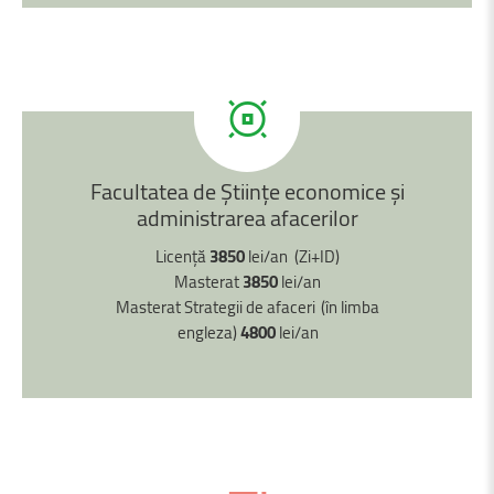
Facultatea
de
Ştiințe
economice
şi
administrarea
afacerilor
Licență
3850
lei/an (Zi+ID)
Masterat
3850
lei/an
Masterat Strategii de afaceri
(în limba
engleza)
4800
lei/an