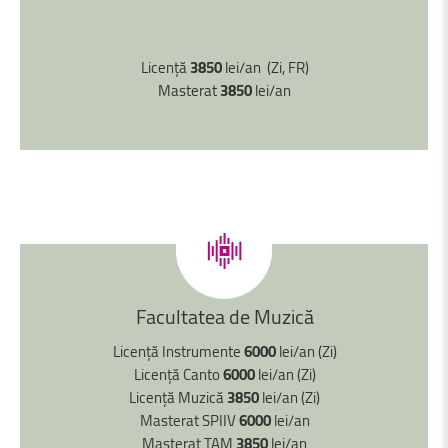
Licență
3850
lei/an (Zi, FR)
Masterat
3850
lei/an
Facultatea
de
Muzică
Licență Instrumente
6000
lei/an (Zi)
Licență Canto
6000
lei/an (Zi)
Licență Muzică
3850
lei/an (Zi)
Masterat SPIIV
6000
lei/an
Masterat TAM
3850
lei/an