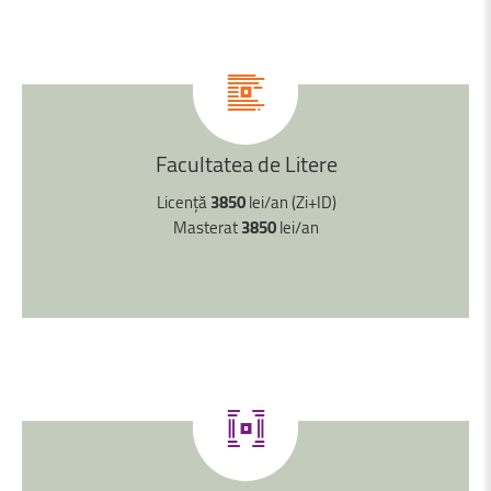
Facultatea
de
Litere
Licență
3850
lei/an (Zi+ID)
Masterat
3850
lei/an