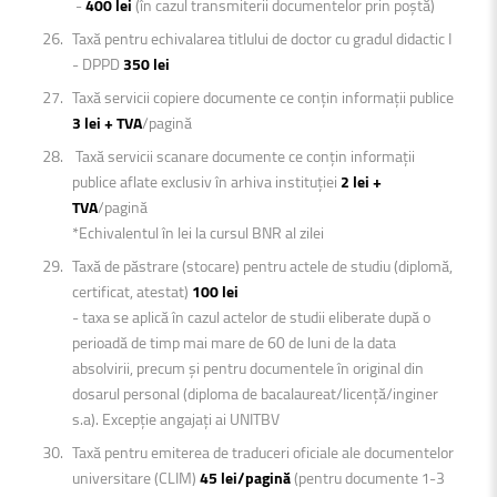
-
400 lei
(în cazul transmiterii documentelor prin poștă)
Taxă pentru echivalarea titlului de doctor cu gradul didactic I
- DPPD
350 lei
Taxă servicii copiere documente ce conțin informații publice
3 lei + TVA
/pagină
Taxă servicii scanare documente ce conțin informații
publice aflate exclusiv în arhiva instituției
2 lei +
TVA
/pagină
*Echivalentul în lei la cursul BNR al zilei
Taxă de păstrare (stocare) pentru actele de studiu (diplomă,
certificat, atestat)
100 lei
- taxa se aplică în cazul actelor de studii eliberate după o
perioadă de timp mai mare de 60 de luni de la data
absolvirii, precum și pentru documentele în original din
dosarul personal (diploma de bacalaureat/licență/inginer
s.a). Excepție angajați ai UNITBV
Taxă pentru emiterea de traduceri oficiale ale documentelor
universitare (CLIM)
45 lei/pagină
(pentru documente 1-3