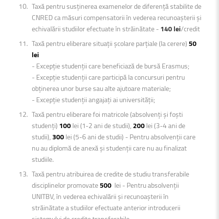
Taxă pentru susținerea examenelor de diferență stabilite de
CNRED ca măsuri compensatorii în vederea recunoașterii și
echivalării studiilor efectuate în străinătate -
140 lei
/credit
Taxă pentru eliberare situații şcolare parțiale (la cerere)
50
lei
- Excepție studenții care beneficiază de bursă Erasmus;
- Excepție studenții care participă la concursuri pentru
obținerea unor burse sau alte ajutoare materiale;
- Excepție studenții angajați ai universității;
Taxă pentru eliberare foi matricole (absolvenți și foști
studenți)
100
lei (1-2 ani de studii),
200
lei (3-4 ani de
studii),
300
lei (5-6 ani de studii) - Pentru absolvenții care
nu au diplomă de anexă și studenții care nu au finalizat
studiile.
Taxă pentru atribuirea de credite de studiu transferabile
disciplinelor promovate
500
lei - Pentru absolvenții
UNITBV, în vederea echivalării și recunoașterii în
străinătate a studiilor efectuate anterior introducerii
sistemului de credite transferabile.