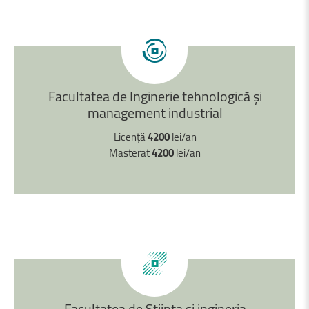
Facultatea
de
Inginerie
tehnologică
și
management
industrial
Licență
4200
lei/an
Masterat
4200
lei/an
Facultatea
de
Știinta
și
ingineria