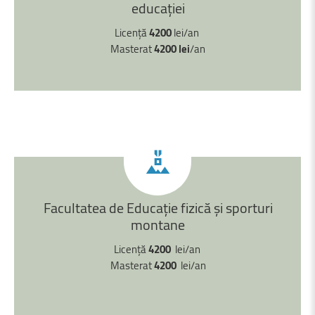
educației
Licență
4200
lei/an
Masterat
4200 lei
/an
Facultatea
de
Educație
fizică
şi
sporturi
montane
Licență
4200
lei/an
Masterat
4200
lei/an