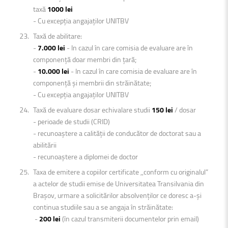
taxă
1000 lei
- Cu excepția angajaților UNITBV
Taxă de abilitare:
-
7.000 lei
- In cazul în care comisia de evaluare are în
componență doar membri din țară;
-
10.000 lei
- In cazul în care comisia de evaluare are în
componență şi membrii din străinătate;
- Cu excepția angajaților UNITBV
Taxă de evaluare dosar echivalare studii
150 lei
/ dosar
- perioade de studii (CRID)
- recunoaștere a calității de conducător de doctorat sau a
abilitării
- recunoaștere a diplomei de doctor
Taxa de emitere a copiilor certificate ,,conform cu originalul”
a actelor de studii emise de Universitatea Transilvania din
Braşov, urmare a solicitărilor absolvenților ce doresc a-şi
continua studiile sau a se angaja în străinătate:
-
200 lei
(în cazul transmiterii documentelor prin email)