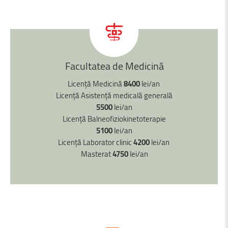
Facultatea
de
Medicină
Licență Medicină
8400
lei/an
Licență Asistență medicală generală
5500
lei/an
Licență Balneofiziokinetoterapie
5100
lei/an
Licență Laborator clinic
4200
lei/an
Masterat
4750
lei/an