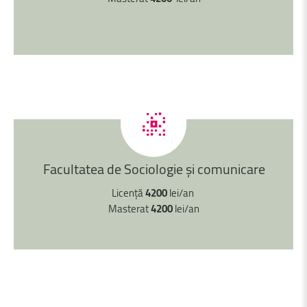
Facultatea
de
Sociologie
și
comunicare
Licență
4200
lei/an
Masterat
4200
lei/an