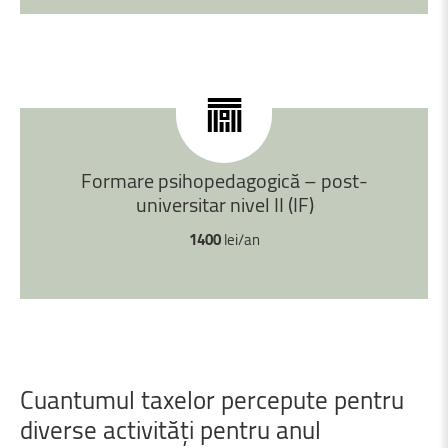
Formare
psihopedagogică
–
post-
universitar
nivel
II
(IF)
1400
lei/an
Cuantumul
taxelor
percepute
pentru
diverse
activități
pentru
anul