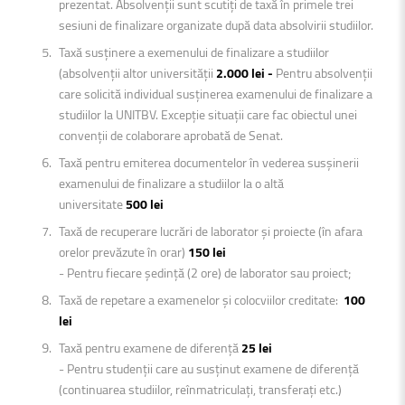
prezentat. Absolvenții sunt scutiți de taxă în primele trei
sesiuni de finalizare organizate după data absolvirii studiilor.
Taxă susținere a exemenului de finalizare a studiilor
(absolvenții altor universității
2.000 lei -
Pentru absolvenții
care solicită individual susținerea examenului de finalizare a
studiilor la UNITBV. Excepție situații care fac obiectul unei
convenții de colaborare aprobată de Senat.
Taxă pentru emiterea documentelor în vederea susșinerii
examenului de finalizare a studiilor la o altă
universitate
500 lei
Taxă de recuperare lucrări de laborator şi proiecte (în afara
orelor prevăzute în orar)
150 lei
- Pentru fiecare şedință (2 ore) de laborator sau proiect;
Taxă de repetare a examenelor şi colocviilor creditate:
100
lei
Taxă pentru examene de diferență
25 lei
- Pentru studenții care au susținut examene de diferență
(continuarea studiilor, reînmatriculați, transferați etc.)