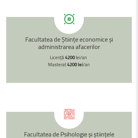
Facultatea
de
Ştiințe
economice
şi
administrarea
afacerilor
Licență
4200
lei/an
Masterat
4200 lei
/an
Facultatea
de
Psihologie
şi
științele