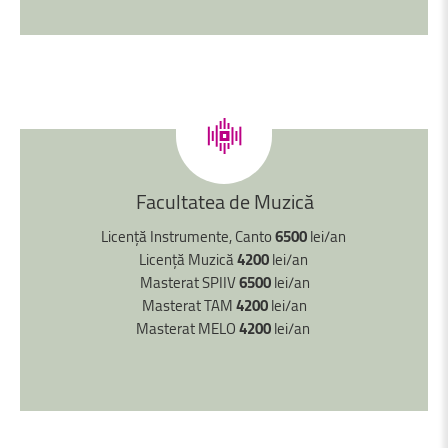
Facultatea
de
Muzică
Licență Instrumente, Canto
6500
lei/an
Licență Muzică
4200
lei/an
Masterat SPIIV
6500
lei/an
Masterat TAM
4200
lei/an
Masterat MELO
4200
lei/an