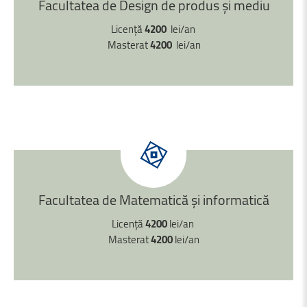
Facultatea
de
Design
de
produs
și
mediu
Licență
4200
lei/an
Masterat
4200
lei/an
Facultatea
de
Matematică
și
informatică
Licență
4200
lei/an
Masterat
4200
lei/an