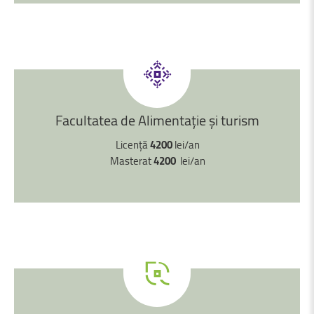
Facultatea
de
Alimentație
și
turism
Licență
4200
lei/an
Masterat
4200
lei/an