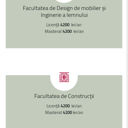
Facultatea
de
Design
de
mobilier
și
Inginerie
a
lemnului
Licență
4200
lei/an
Masterat
4200
lei/an
Facultatea
de
Construcții
Licență
4200
lei/an
Masterat
4200
lei/an