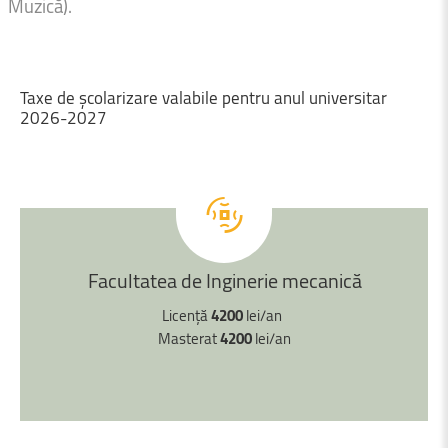
Muzică).
Taxe
de
școlarizare
valabile
pentru
anul
universitar
2026-2027
Facultatea
de
Inginerie
mecanică
Licență
4200
lei/an
Masterat
4200
lei/an