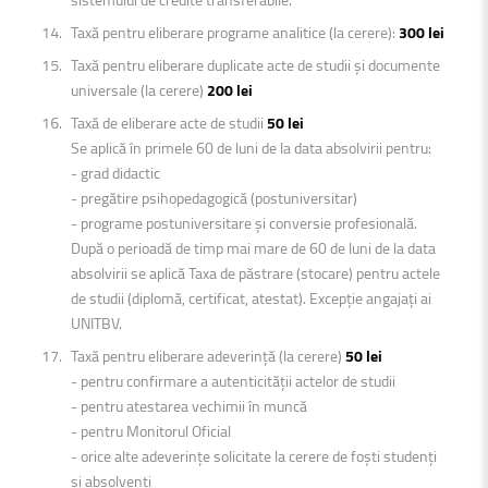
Taxă pentru eliberare programe analitice (la cerere):
300 lei
Taxă pentru eliberare duplicate acte de studii și documente
universale (la cerere)
200 lei
Taxă de eliberare acte de studii
50 lei
Se aplică în primele 60 de luni de la data absolvirii pentru:
- grad didactic
- pregătire psihopedagogică (postuniversitar)
- programe postuniversitare și conversie profesională.
După o perioadă de timp mai mare de 60 de luni de la data
absolvirii se aplică Taxa de păstrare (stocare) pentru actele
de studii (diplomă, certificat, atestat). Excepție angajați ai
UNITBV.
Taxă pentru eliberare adeverință (la cerere)
50 lei
- pentru confirmare a autenticității actelor de studii
- pentru atestarea vechimii în muncă
- pentru Monitorul Oficial
- orice alte adeverințe solicitate la cerere de foști studenți
și absolvenți