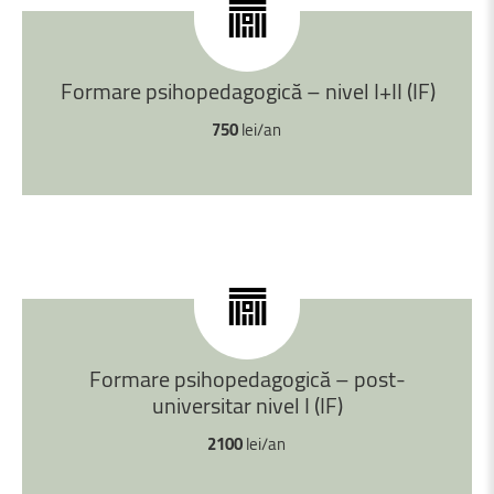
Formare
psihopedagogică
–
nivel
I+II
(IF)
750
lei/an
Formare
psihopedagogică
–
post-
universitar
nivel
I
(IF)
2100
lei/an