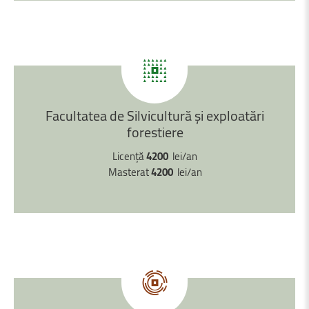
Facultatea
de
Silvicultură
și
exploatări
forestiere
Licență
4200
lei/an
Masterat
4200
lei/an