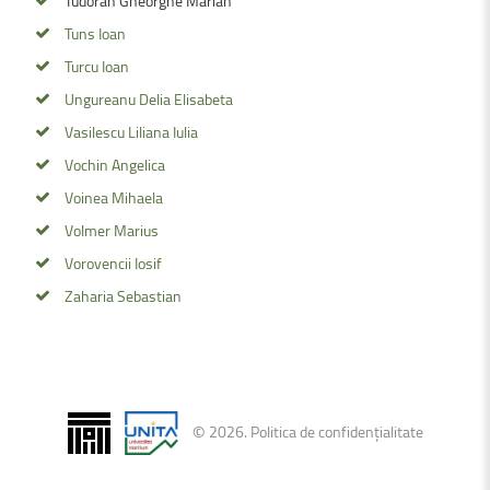
Tudoran Gheorghe Marian
Tuns Ioan
Turcu Ioan
Ungureanu Delia Elisabeta
Vasilescu Liliana Iulia
Vochin Angelica
Voinea Mihaela
Volmer Marius
Vorovencii Iosif
Zaharia Sebastian
©
2026
.
Politica de confidențialitate