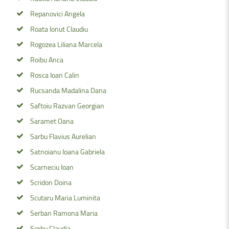
Repanovici Angela
Roata Ionut Claudiu
Rogozea Liliana Marcela
Roibu Anca
Rosca Ioan Calin
Rucsanda Madalina Dana
Saftoiu Razvan Georgian
Saramet Oana
Sarbu Flavius Aurelian
Satnoianu Ioana Gabriela
Scarneciu Ioan
Scridon Doina
Scutaru Maria Luminita
Serban Ramona Maria
Serbu Claudia