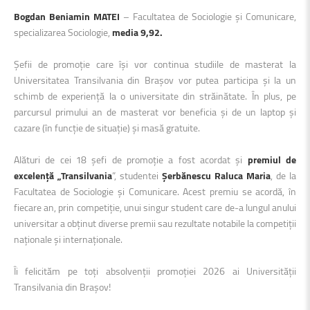
Bogdan Beniamin MATEI
– Facultatea de Sociologie și Comunicare,
specializarea Sociologie,
media 9,92.
Șefii de promoție care își vor continua studiile de masterat la
Universitatea Transilvania din Brașov vor putea participa și la un
schimb de experiență la o universitate din străinătate. În plus, pe
parcursul primului an de masterat vor beneficia și de un laptop și
cazare (în funcție de situație) și masă gratuite.
Alături de cei 18 șefi de promoție a fost acordat și
premiul de
excelență „Transilvania
”, studentei
Șerbănescu Raluca Maria
, de la
Facultatea de Sociologie și Comunicare. Acest premiu se acordă, în
fiecare an, prin competiție, unui singur student care de-a lungul anului
universitar a obținut diverse premii sau rezultate notabile la competiții
naționale și internaționale.
Îi felicităm pe toți absolvenții promoției 2026 ai Universității
Transilvania din Brașov!