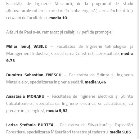
Facultății de Inginerie Mecanică, de la programul de studii
„Autovehicule rutiere cu predare în limba engleză”, care a încheiat toți
cei 4 ani de facultate cu
media 10
.
Alături de Paul s-au remarcat și ceilalți 17 șefi de promoție:
Mihai Ionuț VASILE
– Facultatea de Inginerie tehnologică și
Management Industrial, specializarea Construcții aerospațiale,
media
9,73
Dumitru Sebastian ENESCU
– Facultatea de Știința și Ingineria
Materialelor, specializarea Ingineria sudării,
media 9,46
Anastasia MORARU
– Facultatea de Inginerie Electrică și Știința
Calculatoarelor, specializarea Inginerie electrică și calculatoare, cu
predare în lb. engleză,
media 9,92
Larisa Ștefania BURTEA
– Facultatea de Silvicultură și Exploatări
Forestiere, specializarea Măsurători terestre și cadastru,
media 9,85