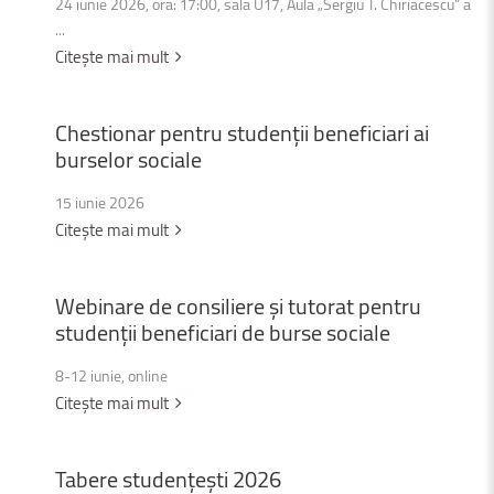
24 iunie 2026, ora: 17:00, sala U17, Aula „Sergiu T. Chiriacescu” a
...
Citește mai mult
Chestionar
pentru
studenții
beneficiari
ai
burselor
sociale
15 iunie 2026
Citește mai mult
Webinare
de
consiliere
și
tutorat
pentru
studenții
beneficiari
de
burse
sociale
8-12 iunie, online
Citește mai mult
Tabere
studențești
2026