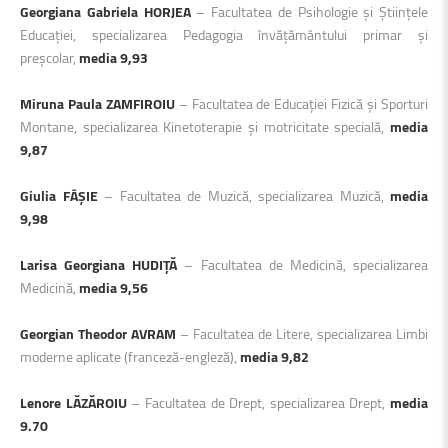
Georgiana Gabriela HORJEA
– Facultatea de Psihologie și Științele
Educației, specializarea Pedagogia învățământului primar și
preșcolar,
media 9,93
Miruna Paula ZAMFIROIU
– Facultatea de Educației Fizică și Sporturi
Montane, specializarea Kinetoterapie și motricitate specială,
media
9,87
Giulia FÂȘIE
– Facultatea de Muzică, specializarea Muzică,
media
9,98
Larisa Georgiana HUDIȚĂ
– Facultatea de Medicină, specializarea
Medicină,
media 9,56
Georgian Theodor AVRAM
– Facultatea de Litere, specializarea Limbi
moderne aplicate (franceză-engleză),
media 9,82
Lenore LĂZĂROIU
– Facultatea de Drept, specializarea Drept,
media
9.70