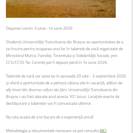
Depuneri cereri: 3 iunie -14 iunie 2026
Studenții Universității Transilvania din Brașov au oportunitatea de a
se înscrie pentru ocuparea unui loc în taberele de vară organizate de
Ministerul Muncii, Familiei, Tineretului și Solidarității Sociale, prin
CCS/CCSS Tei. Cererile pot fi depuse până în 14 iunie 2026.
Taberele de vară vor avea loc în perioada 20 iulie - 3 septembrie 2026
și oferă o oportunitate de a petrece câteva zile în vacanță, alături de
alți tineri din diverse colțuri ale țării. Universității Transilvania din
Brașov i-au fost alocate anul acesta 107 locuri. Locațiile exacte de
desfășurare a taberelor vor fi comunicate ulterior.
Nu rata ocazia de a te bucura de o experiență unică!
Metodologia și documentele necesare se pot consulta
AICI
.