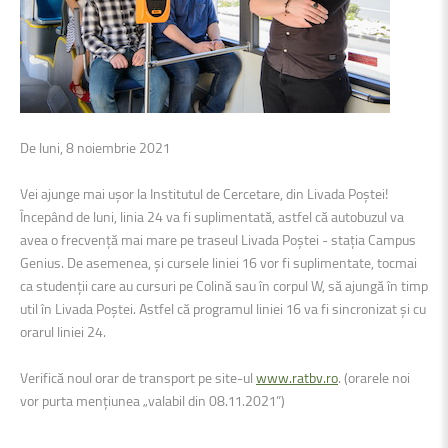
De luni, 8 noiembrie 2021
Vei ajunge mai ușor la Institutul de Cercetare, din Livada Poștei!
Începând de luni, linia 24 va fi suplimentată, astfel că autobuzul va
avea o frecvență mai mare pe traseul Livada Poștei - stația Campus
Genius. De asemenea, și cursele liniei 16 vor fi suplimentate, tocmai
ca studenții care au cursuri pe Colină sau în corpul W, să ajungă în timp
util în Livada Poștei. Astfel că programul liniei 16 va fi sincronizat și cu
orarul liniei 24.
Verifică noul orar de transport pe site-ul
www.ratbv.ro
. (orarele noi
vor purta mențiunea „valabil din 08.11.2021”)