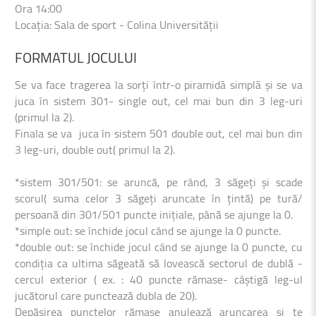
Ora 14:00
Locația: Sala de sport - Colina Universității
FORMATUL
JOCULUI
Se va face tragerea la sorți într-o piramidã simplã și se va
juca în sistem 301- single out, cel mai bun din 3 leg-uri
(primul la 2).
Finala se va juca în sistem 501 double out, cel mai bun din
3 leg-uri, double out( primul la 2).
*sistem 301/501: se aruncă, pe rând, 3 săgeți și scade
scorul( suma celor 3 săgeți aruncate în țintă) pe tură/
persoană din 301/501 puncte inițiale, până se ajunge la 0.
*simple out: se închide jocul când se ajunge la 0 puncte.
*double out: se închide jocul când se ajunge la 0 puncte, cu
condiția ca ultima săgeată să lovească sectorul de dublă -
cercul exterior ( ex. : 40 puncte rămase- câștigă leg-ul
jucătorul care punctează dubla de 20).
Depășirea punctelor rămase anulează aruncarea și te