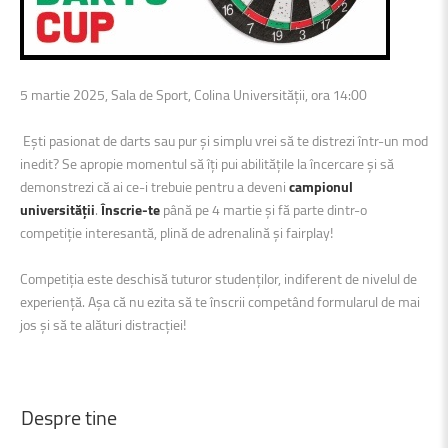
5 martie 2025, Sala de Sport, Colina Universității, ora 14:00
Ești pasionat de darts sau pur și simplu vrei să te distrezi într-un mod
inedit? Se apropie momentul să îți pui abilitățile la încercare și să
demonstrezi că ai ce-i trebuie pentru a deveni
campionul
universității
.
Înscrie-te
până pe 4 martie și fă parte dintr-o
competiție interesantă, plină de adrenalină și fairplay!
Competiția este deschisă tuturor studenților, indiferent de nivelul de
experiență. Așa că nu ezita să te înscrii competând formularul de mai
jos și să te alături distracției!
Despre
tine