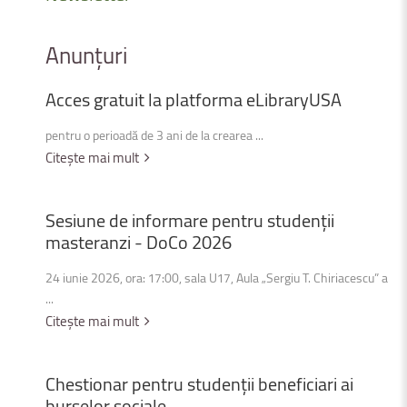
Anunțuri
Acces
gratuit
la
platforma
eLibraryUSA
pentru o perioadă de 3 ani de la crearea ...
Citește mai mult
Sesiune
de
informare
pentru
studenții
masteranzi
-
DoCo
2026
24 iunie 2026, ora: 17:00, sala U17, Aula „Sergiu T. Chiriacescu” a
...
Citește mai mult
Chestionar
pentru
studenții
beneficiari
ai
burselor
sociale