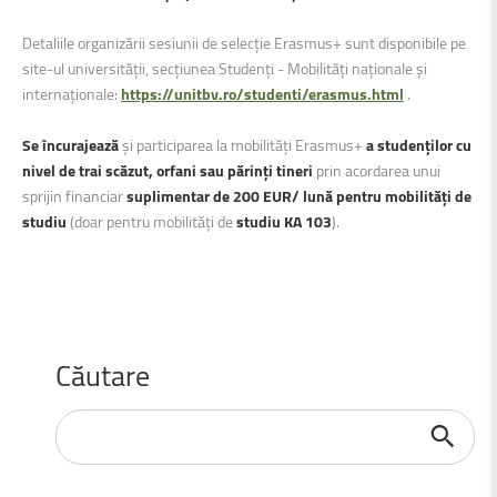
Detaliile organizării sesiunii de selecție Erasmus+ sunt disponibile pe
site-ul universității, secțiunea Studenți - Mobilități naționale și
internaționale:
https://unitbv.ro/studenti/erasmus.html
.
Se încurajează
și participarea la mobilități Erasmus+
a studenților cu
nivel de trai scăzut, orfani sau părinți tineri
prin acordarea unui
sprijin financiar
suplimentar de 200 EUR/ lună pentru mobilități de
studiu
(doar pentru mobilități de
studiu KA 103
).
Căutare
Căutare
...