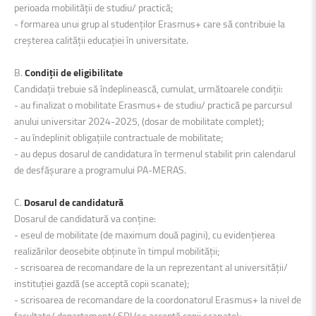
perioada mobilității de studiu/ practică;
- formarea unui grup al studenților Erasmus+ care să contribuie la
creşterea calității educației în universitate.
B.
Condiții de eligibilitate
Candidații trebuie să îndeplinească, cumulat, următoarele condiții:
- au finalizat o mobilitate Erasmus+ de studiu/ practică pe parcursul
anului universitar 2024-2025, (dosar de mobilitate complet);
- au îndeplinit obligațiile contractuale de mobilitate;
- au depus dosarul de candidatura în termenul stabilit prin calendarul
de desfășurare a programului PA-MERAS.
C.
Dosarul de candidatură
Dosarul de candidatură va conține:
- eseul de mobilitate (de maximum două pagini), cu evidențierea
realizărilor deosebite obținute în timpul mobilității;
- scrisoarea de recomandare de la un reprezentant al universității/
instituției gazdă (se acceptă copii scanate);
- scrisoarea de recomandare de la coordonatorul Erasmus+ la nivel de
facultate/ departament/ SDI (se acceptă copii scanate);