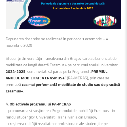
Depunerea dosarelor se realizează în perioada 1 octombrie – 4
noiembrie 2025
Studenții Universității Transilvania din Brașov care au beneficiat de
mobilitate de lungă durată Erasmus+ pe parcursul anului universitar
2024-2025
, sunt invitați să participe la Programul „
PREMIUL
ANULUI. MOBILITATEA ERASMUS+
” (PA-MERAS), prin care se
premiază
cea mai performantă mobilitate de studiu sau de practică
Erasmus+
.
A.
Obiectivele programului PA-MERAS
- promovarea şi susținerea Programului de mobilități Erasmus+ în
rândul studenților Universității Transilvania din Braşov;
- creșterea calității rezultatelor profesionale ale studenților pe