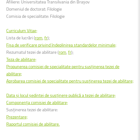
Afiliere: Universitatea Transilvania din Brașov
Domeniul de doctorat: Filologie
Comisia de specialitate: Filologie
Curriculum Vitae;
Lista de lucrări (
rom
,
fr
);
Fişa de verificare privind îndeplinirea standardelor minimale;
Rezumatul tezei de abilitare (
rom
,
fr
);
Teza de abilitare;
Propunerea comisiei de specialitate pentru susținerea tezei de
abilitare;
Aprobarea comisiei de specialitate pentru susținerea tezei de abilitare;
Data şi locul şedintei de susţinere publică a tezei de abilitare;
Componenţa comisiei de abilitare;
Susţinerea tezei de abilitare:
Prezentare;
Raportul comisiei de abilitare.