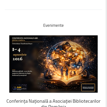
Evenimente
Conferința
Națională
a
Asociației
Bibliotecarilor
din
România