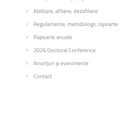
Facultatea de Educație fizică și sport
Abilitare, afiliere, dezafiliere
Regulamente, metodologii, rapoarte
Rapoarte anuale
2026 Doctoral Conference
Anunțuri și evenimente
Contact