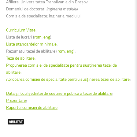
Afiliere: Universitatea Transilvania din Brașov
Domeniul de doctorat:
Ingineria mediului
Comisia de specialitate: Ingineria mediului
Curriculum Vitae
;
Lista de lucrări (
rom
,
eng
);
Lista standardelor minimale
;
Rezumatul tezei de abilitare (
rom
,
eng
);
Teza de abilitare
;
Propunerea comisiei de specialitate pentru susținerea tezei de
abilitare
;
Aprobarea comisiei de specialitate pentru susținerea tezei de abilitare
;
Data și locul ședintei de susținere publică a tezei de abilitare
;
Prezentare
;
Raportul comisiei de abilitare
.
ABILITAT