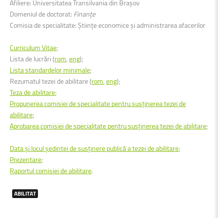
Afiliere: Universitatea Transilvania din Brașov
Domeniul de doctorat:
Finanțe
Comisia de specialitate: Științe economice și administrarea afacerilor
Curriculum Vitae
;
Lista de lucrări (
rom
,
eng
);
Lista standardelor minimale
;
Rezumatul tezei de abilitare (
rom
,
eng
);
Teza de abilitare
;
Propunerea comisiei de specialitate pentru susținerea tezei de
abilitare
;
Aprobarea comisiei de specialitate pentru susținerea tezei de abilitare
;
Data și locul ședintei de susținere publică a tezei de abilitare
;
Prezentare
;
Raportul comisiei de abilitare
.
ABILITAT