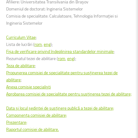
Afiliere: Universitatea Transilvania din Brașov
Domeniul de doctorat: Ingineria Sistemelor
Comisia de specialitate: Calculatoare, Tehnologia Informației si
Ingineria Sistemelor
Curriculum Vitae
;
Lista de lucrări (
rom
,
eng
);
Fişa de verificare privind îndeplinirea standardelor minimale
;
Rezumatul tezei de abilitare (
rom
,
eng
);
Teza de abilitare
;
Propunerea comisiei de specialitate pentru susținerea tezei de
abilitare
;
Anexa comisie specialiști
Aprobarea comisiei de specialitate pentru susținerea tezei de abilitare;
Data şi locul şedintei de susținere publică a tezei de abilitare;
Componența comisiei de abilitare;
Prezentare;
Raportul comisiei de abilitare.