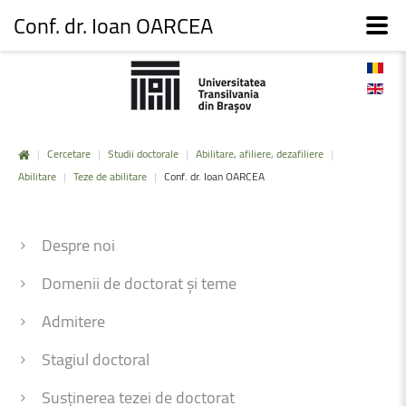
Conf. dr. Ioan OARCEA
|
Cercetare
|
Studii doctorale
|
Abilitare, afiliere, dezafiliere
|
Abilitare
|
Teze de abilitare
|
Conf. dr. Ioan OARCEA
Despre noi
Domenii de doctorat și teme
Admitere
Stagiul doctoral
Susținerea tezei de doctorat