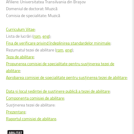
Afiliere: Universitatea Transilvania din Brașov
Domeniul de doctorat: Muzică
Comisia de specialitate: Muzică
Curriculum Vitae
;
Lista de lucrări (
rom
,
eng
);
Fişa de verificare privind îndeplinirea standardelor minimale
;
Rezumatul tezei de abilitare (
rom
,
eng
);
Teza de abilitare
;
Propunerea comisiei de specialitate pentru susținerea tezei de
abilitare
;
Aprobarea comisiei de specialitate pentru susținerea tezei de abilitare
;
Data şi locul şedintei de susținere publică a tezei de abilitare
;
Componența comisiei de abilitare
;
Susținerea tezei de abilitare:
Prezentare
;
Raportul comisiei de abilitare
.
ABILITAT