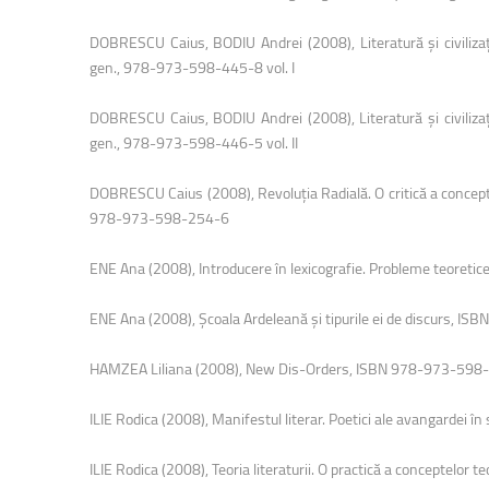
Facultatea de Educație fizică și sport
DOBRESCU Caius, BODIU Andrei (2008), Literatură şi civilizaţ
gen., 978-973-598-445-8 vol. I
DOBRESCU Caius, BODIU Andrei (2008), Literatură şi civilizaţ
gen., 978-973-598-446-5 vol. II
DOBRESCU Caius (2008), Revoluţia Radială. O critică a concept
978-973-598-254-6
ENE Ana (2008), Introducere în lexicografie. Probleme teoreti
ENE Ana (2008), Şcoala Ardeleană şi tipurile ei de discurs, 
HAMZEA Liliana (2008), New Dis-Orders, ISBN 978-973-598
ILIE Rodica (2008), Manifestul literar. Poetici ale avangardei
ILIE Rodica (2008), Teoria literaturii. O practică a conceptelor