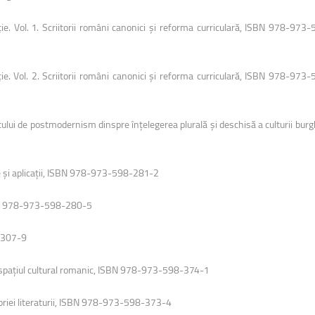
uri montane
Facultatea de Construcții
Radio Campus Transilvania
ie. Vol. 1. Scriitorii români canonici şi reforma curriculară, ISBN 978-97
ie. Vol. 2. Scriitorii români canonici şi reforma curriculară, ISBN 978-97
ului de postmodernism dinspre înţelegerea plurală şi deschisă a culturii bur
ce şi aplicaţii, ISBN 978-973-598-281-2
ISBN 978-973-598-280-5
-307-9
 în spaţiul cultural romanic, ISBN 978-973-598-374-1
 teoriei literaturii, ISBN 978-973-598-373-4