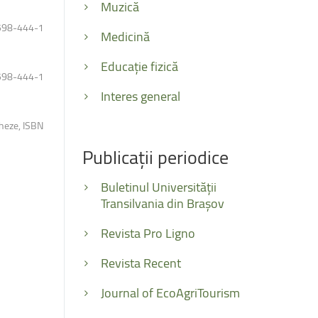
Muzică
3-598-444-1
Medicină
Educație fizică
3-598-444-1
Interes general
gheze, ISBN
Publicații
periodice
Buletinul Universității
Transilvania din Brașov
Revista Pro Ligno
Revista Recent
Journal of EcoAgriTourism