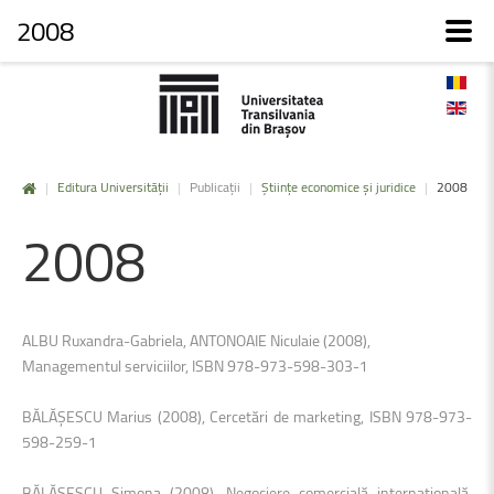
2008
|
Editura Universității
|
Publicații
|
Științe economice și juridice
|
2008
2008
ALBU Ruxandra-Gabriela, ANTONOAIE Niculaie (2008),
Managementul serviciilor, ISBN 978-973-598-303-1
BĂLĂŞESCU Marius (2008), Cercetări de marketing, ISBN 978-973-
598-259-1
BĂLĂŞESCU Simona (2008), Negociere comercială internaţională,