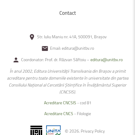
Contact
Str. Iuliu Maniu nr. 41A, 500091, Brașov
Email: editura@unitbv.ro
Coordonator: Prof. dr. Răzvan Săftoiu –
editura@unitbv.ro
În anul 2002, Editura Universității Transilvania din Braşov a primit
acreditare pentru toate domeniile existente în universitate din partea
Consiliului Național al Cercetării Ştiințifice în Învățământul Superior
(CNCSIS).
Acreditare CNCSIS
- cod 81
Acreditare CNCS
- Filologie
©
2026
.
Privacy Policy