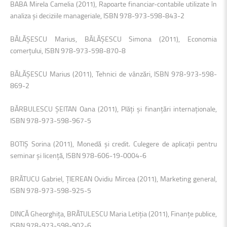
BABA Mirela Camelia (2011), Rapoarte financiar-contabile utilizate în
analiza şi deciziile manageriale, ISBN 978-973-598-843-2
BĂLĂŞESCU Marius, BĂLĂŞESCU Simona (2011), Economia
comerţului, ISBN 978-973-598-870-8
BĂLĂŞESCU Marius (2011), Tehnici de vânzări, ISBN 978-973-598-
869-2
BĂRBULESCU ŞEITAN Oana (2011), Plăţi şi finanţări internaţionale,
ISBN 978-973-598-967-5
BOTIŞ Sorina (2011), Monedă şi credit. Culegere de aplicaţii pentru
seminar şi licenţă, ISBN 978-606-19-0004-6
BRĂTUCU Gabriel, ŢIEREAN Ovidiu Mircea (2011), Marketing general,
ISBN 978-973-598-925-5
DINCĂ Gheorghiţa, BRĂTULESCU Maria Letiţia (2011), Finanţe publice,
ISBN 978-973-598-902-6