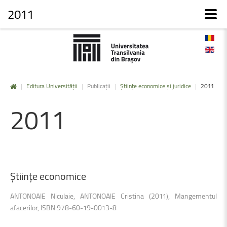
2011
|
Editura Universității
|
Publicații
|
Științe economice și juridice
|
2011
2011
Ştiinţe
economice
ANTONOAIE Niculaie, ANTONOAIE Cristina (2011), Mangementul
afacerilor, ISBN 978-60-19-0013-8