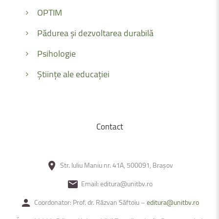
OPTIM
Pădurea și dezvoltarea durabilă
Psihologie
Științe ale educației
Contact
Str. Iuliu Maniu nr. 41A, 500091, Brașov
Email: editura@unitbv.ro
Coordonator: Prof. dr. Răzvan Săftoiu –
editura@unitbv.ro