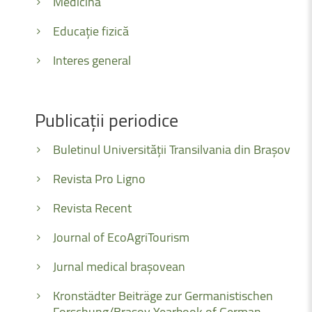
Medicină
Educație fizică
Interes general
Publicații
periodice
Buletinul Universității Transilvania din Brașov
Revista Pro Ligno
Revista Recent
Journal of EcoAgriTourism
Jurnal medical brașovean
Kronstädter Beiträge zur Germanistischen
Forschung/Brașov Yearbook of German