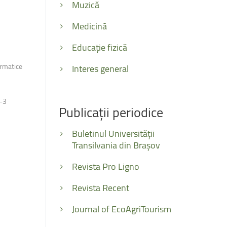
Muzică
Medicină
Educație fizică
ormatice
Interes general
3-3
Publicații
periodice
Buletinul Universității
Transilvania din Brașov
Revista Pro Ligno
Revista Recent
Journal of EcoAgriTourism