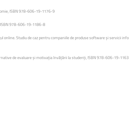
uri montane
Facultatea de Construcții
Radio Campus Transilvania
conomie, ISBN 978-606-19-1176-9
t, ISBN 978-606-19-1186-8
nline. Studiu de caz pentru companiile de produse software și servicii inf
native de evaluare și motivația învățării la studenți, ISBN 978-606-19-116