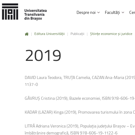
Despre noi
Facultăți
Cer
|
Editura Universității
|
Publicații
|
Științe economice și juridice
Mobilități
Erasmus+
Istorie și misiune
Institutul de Cercetare Dezvoltare
Biblioteca și Editura
2019
Facultatea Design de produs și mediu
Carta universității, regulamente și hotărâri
Studii doctorale
Afilieri și parteneria
Facultatea de Inginerie electrică și știi
Click aici !
Conducere și administrație
Rezultatele cercetării
Carieră și posturi v
Facultatea de Design de mobilier și ing
UNITBV în cifre
HRS4R
Informații de interes
Mobilități
UNITA
DAVID Laura Teodora, TRUȚA Camelia, CAZAN Ana-Maria (2019),
Facultatea de Inginerie mecanică
1137-0
Click aici !
Facultatea de Inginerie tehnologică ș
GĂVRUȘ Cristina (2019), Bazele economiei, ISBN 978-606-1
Facultatea de Silvicultură și exploatări 
Practică
și
voluntariat
KADAR (LAZAR) Kinga (2019), Promovarea turismului în zona
Facultatea de Știinta și ingineria mater
Click aici !
Facultatea de Drept
LITRĂ Adriana Veronica (2019), Populația județului Brașov – Evol
îmbătrânire demografică, ISBN 978-606-19-1122-6