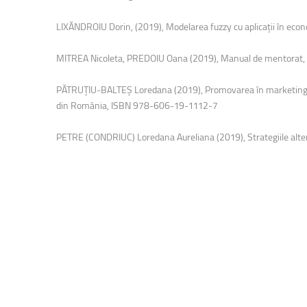
Facultatea de Educație fizică și sport
LIXĂNDROIU Dorin, (2019), Modelarea fuzzy cu aplicații în e
MITREA Nicoleta, PREDOIU Oana (2019), Manual de mentora
PĂTRUȚIU-BALTEȘ Loredana (2019), Promovarea în marketingul o
din România, ISBN 978-606-19-1112-7
PETRE (CONDRIUC) Loredana Aureliana (2019), Strategiile alter