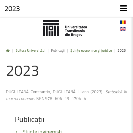
2023
|
Editura Universității
|
Publicații
|
Științe economice și juridice
|
2023
2023
DUGULEANĂ Constantin, DUGULEANĂ Liliana (2023).
Statistică în
macroeconomie
. ISBN 978–606–19–1704–4
Publicații
Științe inginerești