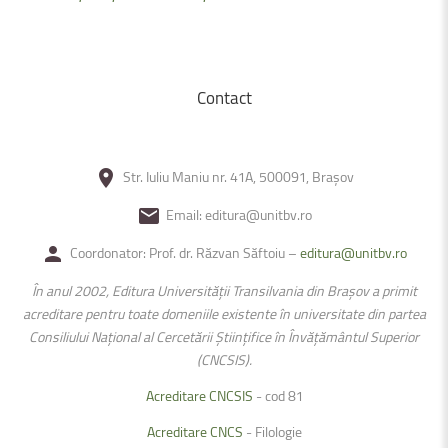
Contact
Str. Iuliu Maniu nr. 41A, 500091, Brașov
Email: editura@unitbv.ro
Coordonator: Prof. dr. Răzvan Săftoiu –
editura@unitbv.ro
În anul 2002, Editura Universității Transilvania din Braşov a primit
acreditare pentru toate domeniile existente în universitate din partea
Consiliului Național al Cercetării Ştiințifice în Învățământul Superior
(CNCSIS).
Acreditare CNCSIS
- cod 81
Acreditare CNCS
- Filologie