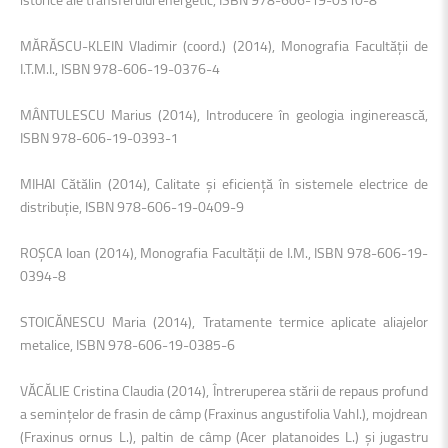
MĂRĂSCU-KLEIN Vladimir (coord.) (2014), Monografia Facultăţii de
I.T.M.I., ISBN 978-606-19-0376-4
MÂNTULESCU Marius (2014), Introducere în geologia inginerească,
ISBN 978-606-19-0393-1
MIHAI Cătălin (2014), Calitate şi eficienţă în sistemele electrice de
distribuţie, ISBN 978-606-19-0409-9
ROŞCA Ioan (2014), Monografia Facultăţii de I.M., ISBN 978-606-19-
0394-8
STOICĂNESCU Maria (2014), Tratamente termice aplicate aliajelor
metalice, ISBN 978-606-19-0385-6
VĂCĂLIE Cristina Claudia (2014), Întreruperea stării de repaus profund
a seminţelor de frasin de câmp (Fraxinus angustifolia Vahl.), mojdrean
(Fraxinus ornus L.), paltin de câmp (Acer platanoides L.) şi jugastru