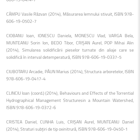
CÂMPU Vasile Răzvan (2014), Măsurarea lemnului stivuit, ISBN 978-
606-19-0502-7
CIOBANU Ioan, IONESCU Daniela, MONESCU Vlad, VARGA Bela,
MUNTEANU Sorin Ion, BEDO Tibor, CRIŞAN Aurel, POP Mihai Alin
(2014), Simularea solidificării pieselor turnate din aliaje care se
solidifică în interval detemperatură, ISBN 978-606-19-0337-5
CIUBOTARU Arcadie, PĂUN Marius (2014), Structura arboretelor, ISBN
978-606-19-0417-4
CLINCIU Ioan (coord.) (2014), Behaviours and Effects of the Torrential
Hydrographical Management Structuresin a Mountain Watershed,
ISBN 978-606-19-0372-6
CRISTEA Daniel, CUNHA Luis, CRIŞAN Aurel, MUNTEANU Daniel
(2014), Straturi subţiri de tip oxinitrură, ISBN 978-606-19-0450-1