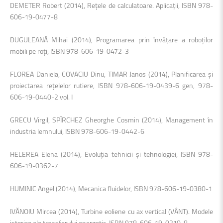
DEMETER Robert (2014), Reţele de calculatoare. Aplicaţii, ISBN 978-
606-19-0477-8
DUGULEANĂ Mihai (2014), Programarea prin învăţare a roboţilor
mobili pe roţi, ISBN 978-606-19-0472-3
FLOREA Daniela, COVACIU Dinu, TIMAR Janos (2014), Planificarea şi
proiectarea reţelelor rutiere, ISBN 978-606-19-0439-6 gen, 978-
606-19-0440-2 vol. I
GRECU Virgil, SPÎRCHEZ Gheorghe Cosmin (2014), Management în
industria lemnului, ISBN 978-606-19-0442-6
HELEREA Elena (2014), Evoluţia tehnicii şi tehnologiei, ISBN 978-
606-19-0362-7
HUMINIC Angel (2014), Mecanica fluidelor, ISBN 978-606-19-0380-1
IVĂNOIU Mircea (2014), Turbine eoliene cu ax vertical (VÂNT). Modele
istorice ale transferului energetic, ISBN 978-606-19-0310-8