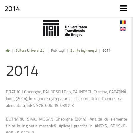
2014
|
Editura Universității
|
Publicații
|
Științe inginerești
|
2014
2014
BRĂTUCU Gheorghe, PĂUNESCU Dan, PĂUNESCU Cristina, CĂPĂŢÎNĂ
Ionuţ (2014), Întreţinerea şi repararea echipamentelor din industria
alimentară, ISBN 978-606-19-0357-3
BUTNARIU Silviu, MOGAN Gheorghe (2014), Analiza cu elemente
finite în ingineria mecanică: Aplicaţii practice în ANSYS, ISBN978-
606-19-0474-7