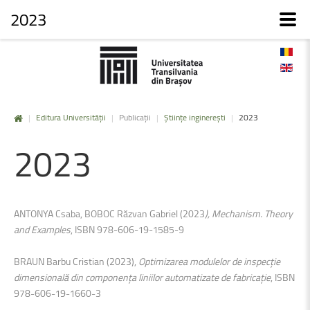
2023
|
Editura Universității
|
Publicații
|
Științe inginerești
|
2023
2023
ANTONYA Csaba, BOBOC Răzvan Gabriel (2023
), Mechanism. Theory
and Examples
, ISBN 978-606-19-1585-9
BRAUN Barbu Cristian (2023),
Optimizarea modulelor de inspecție
dimensională din componența liniilor automatizate de fabricație
, ISBN
978-606-19-1660-3