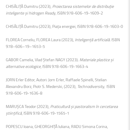
CHISĂLIȚĂ Dumitru (2023),
Proiectarea sistemelor de distribuție
inteligente și hidrogen Ready
, ISBN 978-606-19-1609-2
CHISĂLIȚĂ Dumitru (2023), Piața energiei, ISBN 978-606-19-1603-0
FLOREA Corneliu, FLOREA Laura (2023),
Inteligență artificială
. ISBN
978–606–19–1653-5
GABOR Camelia, Vlad Ștefan NAGY (2023).
Materiale plastice și
alternative ecologice
, ISBN 978-606-19-1663-4
JORN Erler Editor, Autori: Jorn Erler, Raffaele Spinelli, Stelian
Alexandru Borz, Piotr S. Mederski, (2023),
Technodiversity,
ISBN
978-606-19-1636-8
MARUȘCA Teodor (2023),
Praticultură și pastoralism în cercetarea
științifică
, ISBN 978-606-19-1565-1
POPESCU Ioana, GHEORGHIȚĂ Iuliana, RADU Simona Corina,