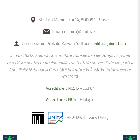
Str. Iuliu Maniu nr. 41A, 500091, Brașov
Email: editura@unitbv.ro
Coordonator: Prof. dr. Răzvan Săftoiu –
editura@unitbv.ro
În anul 2002, Editura Universității Transilvania din Braşov a primit
acreditare pentru toate domeniile existente în universitate din partea
Consiliului Național al Cercetării Ştiințifice în Învățământul Superior
(CNCSIS).
Acreditare CNCSIS
- cod 81
Acreditare CNCS
- Filologie
©
2026
.
Privacy Policy